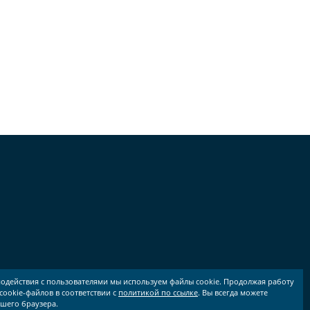
модействия с пользователями мы используем файлы cookie. Продолжая работу
cookie-файлов в соответствии с
политикой по ссылке
. Вы всегда можете
ашего браузера.